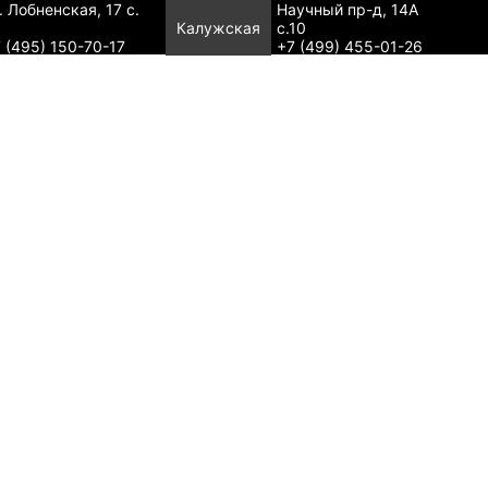
. Лобненская, 17 с.
Научный пр-д, 14А
Калужская
с.10
 (495) 150-70-17
+7 (499) 455-01-26