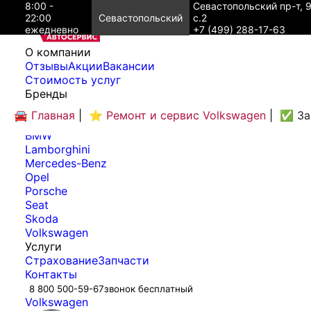
8:00 -
Севастопольский пр-т, 
22:00
Севастопольский
с.2
ежедневно
+7 (499) 288-17-63
O компании
Отзывы
Акции
Вакансии
Cтоимость услуг
Бренды
Audi
🚘 Главная
|
⭐ Ремонт и сервис Volkswagen
|
✅ За
Bentley
BMW
Lamborghini
Mercedes-Benz
Opel
Porsche
Seat
Skoda
Volkswagen
Услуги
Страхование
Запчасти
Контакты
8 800 500-59-67
звонок бесплатный
Volkswagen