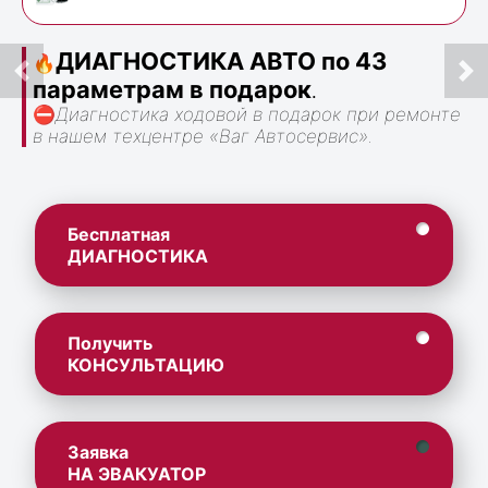
ДИАГНОСТИКА АВТО по 43
🔥
параметрам в подарок
.
⛔
Диагностика ходовой в подарок при ремонте
в нашем техцентре «Ваг Автосервис».
Бесплатная
ДИАГНОСТИКА
Получить
КОНСУЛЬТАЦИЮ
Заявка
НА ЭВАКУАТОР