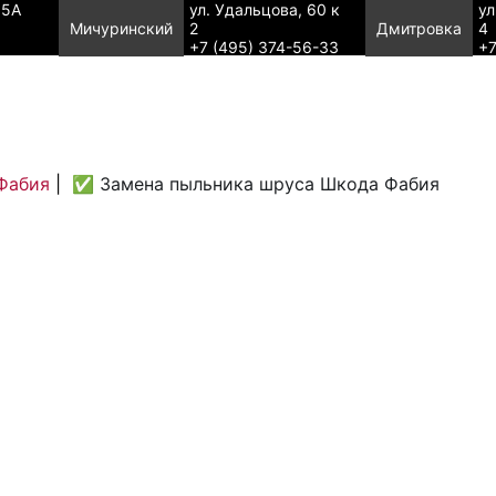
95А
ул. Удальцова, 60 к
ул
Мичуринский
2
Дмитровка
4
+7 (495) 374-56-33
+7
Фабия
|
✅ Замена пыльника шруса Шкода Фабия