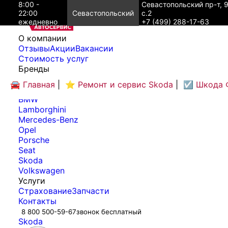
8:00 -
Севастопольский пр-т, 
22:00
Севастопольский
с.2
ежедневно
+7 (499) 288-17-63
O компании
Отзывы
Акции
Вакансии
Cтоимость услуг
Бренды
Audi
🚘 Главная
|
⭐ Ремонт и сервис Skoda
|
☑️ Шкода 
Bentley
BMW
Lamborghini
Mercedes-Benz
Opel
Porsche
Seat
Skoda
Volkswagen
Услуги
Страхование
Запчасти
Контакты
8 800 500-59-67
звонок бесплатный
Skoda