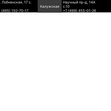
. Лобненская, 17 с.
Научный пр-д, 14А
Калужская
с.10
 (495) 150-70-17
+7 (499) 455-01-26