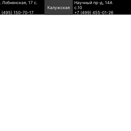
. Лобненская, 17 с.
Научный пр-д, 14А
Калужская
с.10
 (495) 150-70-17
+7 (499) 455-01-26