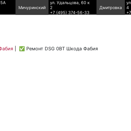
95А
ул. Удальцова, 60 к
ул
Мичуринский
2
Дмитровка
4
+7 (495) 374-56-33
+7
Фабия
|
✅ Ремонт DSG 0BT Шкода Фабия