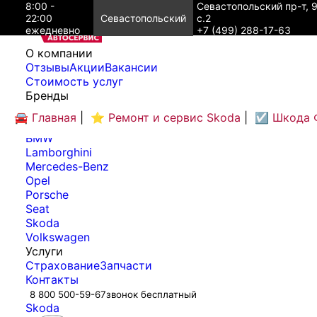
8:00 -
Севастопольский пр-т, 
22:00
Севастопольский
с.2
ежедневно
+7 (499) 288-17-63
O компании
Отзывы
Акции
Вакансии
Cтоимость услуг
Бренды
Audi
🚘 Главная
|
⭐ Ремонт и сервис Skoda
|
☑️ Шкода 
Bentley
BMW
Lamborghini
Mercedes-Benz
Opel
Porsche
Seat
Skoda
Volkswagen
Услуги
Страхование
Запчасти
Контакты
8 800 500-59-67
звонок бесплатный
Skoda