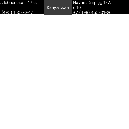
. Лобненская, 17 с.
Научный пр-д, 14А
Калужская
с.10
 (495) 150-70-17
+7 (499) 455-01-26