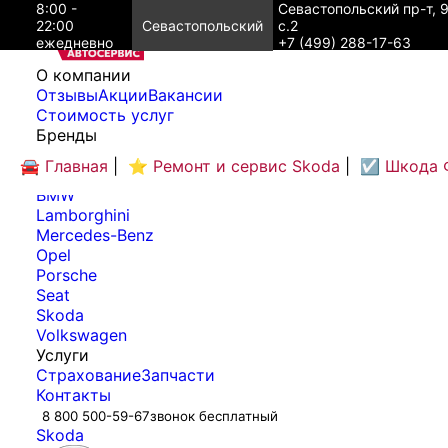
8:00 -
Севастопольский пр-т, 
22:00
Севастопольский
с.2
ежедневно
+7 (499) 288-17-63
O компании
Отзывы
Акции
Вакансии
Cтоимость услуг
Бренды
Audi
🚘 Главная
|
⭐ Ремонт и сервис Skoda
|
☑️ Шкода 
Bentley
BMW
Lamborghini
Mercedes-Benz
Opel
Porsche
Seat
Skoda
Volkswagen
Услуги
Страхование
Запчасти
Контакты
8 800 500-59-67
звонок бесплатный
Skoda