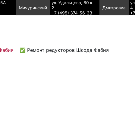
95А
ул. Удальцова, 60 к
ул
Мичуринский
2
Дмитровка
4
+7 (495) 374-56-33
+7
Фабия
|
✅ Ремонт редукторов Шкода Фабия