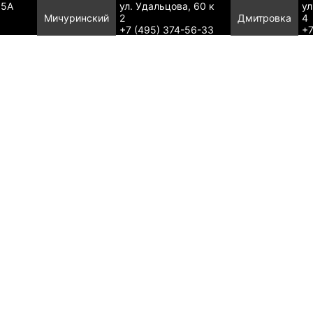
95А
ул. Удальцова, 60 к
ул
Мичуринский
2
Дмитровка
4
+7 (495) 374-56-33
+7