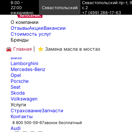
8:00 -
Севастопольский пр-т, 
22:00
Севастопольский
с.2
ежедневно
+7 (499) 288-17-63
O компании
Отзывы
Акции
Вакансии
Cтоимость услуг
Бренды
Audi
🚘 Главная
|
⭐ Замена масла в мостах
Bentley
BMW
Lamborghini
Mercedes-Benz
Opel
Porsche
Seat
Skoda
Volkswagen
Услуги
Страхование
Запчасти
Контакты
8 800 500-59-67
звонок бесплатный
Audi