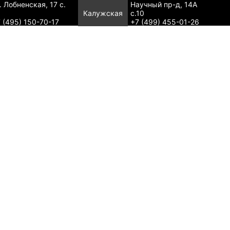
. Лобненская, 17 с.
Научный пр-д, 14А
Калужская
с.10
 (495) 150-70-17
+7 (499) 455-01-26