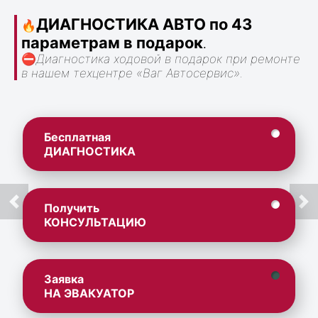
ДИАГНОСТИКА АВТО по 43
🔥
параметрам в подарок
.
⛔
Диагностика ходовой в подарок при ремонте
в нашем техцентре «Ваг Автосервис».
Бесплатная
ДИАГНОСТИКА
Получить
КОНСУЛЬТАЦИЮ
Заявка
НА ЭВАКУАТОР