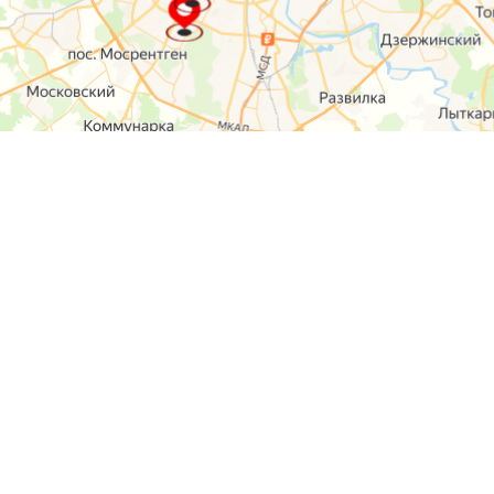
О компании
Контакты
Отзывы
Прайс на услуги
Наверх
Карта сайта
Москва,
Ремонт шкода
Севастопольский
Пр-т 95а стр 2
Ремонт Ауди