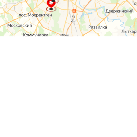
О компании
Контакты
Отзывы
Прайс на услуги
Наверх
Карта сайта
Москва,
Ремонт шкода
Севастопольский
Пр-т 95а стр 2
Ремонт Ауди