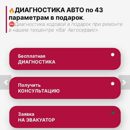
ДИАГНОСТИКА АВТО по 43
🔥
параметрам в подарок
.
⛔
Диагностика ходовой в подарок при ремонте
в нашем техцентре «Ваг Автосервис».
Бесплатная
ДИАГНОСТИКА
Получить
КОНСУЛЬТАЦИЮ
Заявка
НА ЭВАКУАТОР