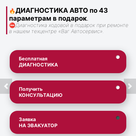
ДИАГНОСТИКА АВТО по 43
🔥
параметрам в подарок
.
⛔
Диагностика ходовой в подарок при ремонте
в нашем техцентре «Ваг Автосервис».
Бесплатная
ДИАГНОСТИКА
Получить
КОНСУЛЬТАЦИЮ
Заявка
НА ЭВАКУАТОР