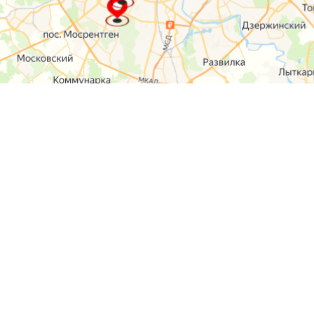
О компании
Контакты
Отзывы
Прайс на услуги
Наверх
Карта сайта
Москва,
Ремонт шкода
Севастопольский
Пр-т 95а стр 2
Ремонт Ауди