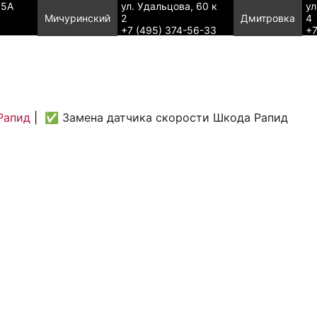
95А
ул. Удальцова, 60 к
ул
Мичуринский
2
Дмитровка
4
+7 (495) 374-56-33
+7
Рапид
|
✅ Замена датчика скорости Шкода Рапид