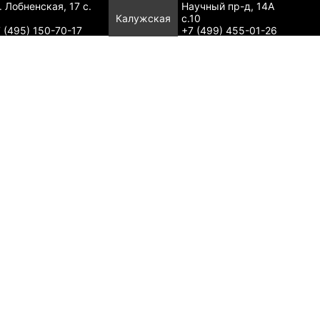
. Лобненская, 17 с.
Научный пр-д, 14А
Калужская
с.10
 (495) 150-70-17
+7 (499) 455-01-26