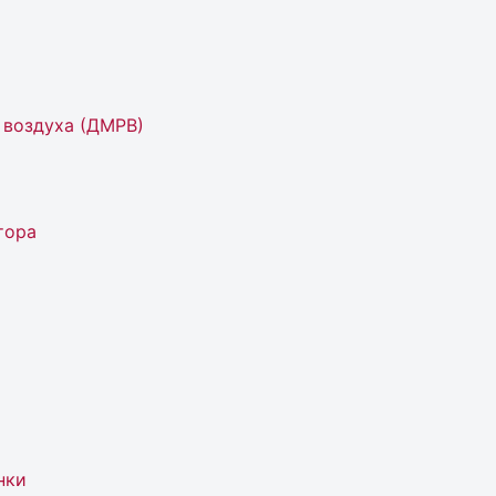
 воздуха (ДМРВ)
тора
нки