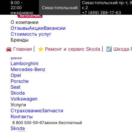
8:00 -
Севастопольский пр-т, 
22:00
Севастопольский
с.2
ежедневно
+7 (499) 288-17-63
O компании
Отзывы
Акции
Вакансии
Cтоимость услуг
Бренды
Audi
🚘 Главная
|
⭐ Ремонт и сервис Skoda
|
☑️ Шкода 
Bentley
BMW
Lamborghini
Mercedes-Benz
Opel
Porsche
Seat
Skoda
Volkswagen
Услуги
Страхование
Запчасти
Контакты
8 800 500-59-67
звонок бесплатный
Skoda