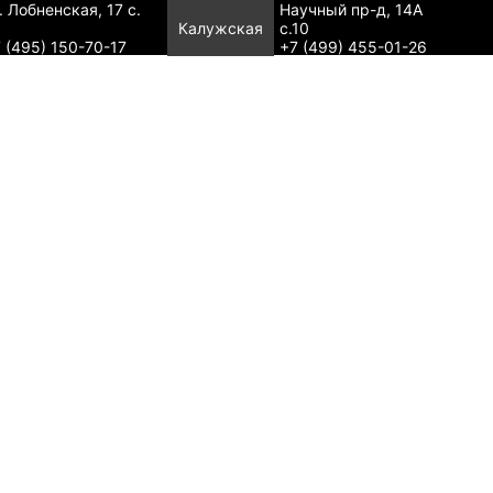
. Лобненская, 17 с.
Научный пр-д, 14А
Калужская
с.10
 (495) 150-70-17
+7 (499) 455-01-26