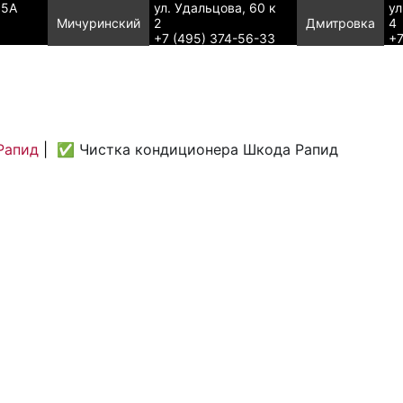
95А
ул. Удальцова, 60 к
ул
Мичуринский
2
Дмитровка
4
+7 (495) 374-56-33
+7
Рапид
|
✅ Чистка кондиционера Шкода Рапид