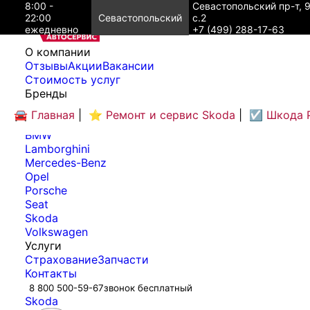
8:00 -
Севастопольский пр-т, 
22:00
Севастопольский
с.2
ежедневно
+7 (499) 288-17-63
O компании
Отзывы
Акции
Вакансии
Cтоимость услуг
Бренды
Audi
🚘 Главная
|
⭐ Ремонт и сервис Skoda
|
☑️ Шкода 
Bentley
BMW
Lamborghini
Mercedes-Benz
Opel
Porsche
Seat
Skoda
Volkswagen
Услуги
Страхование
Запчасти
Контакты
8 800 500-59-67
звонок бесплатный
Skoda