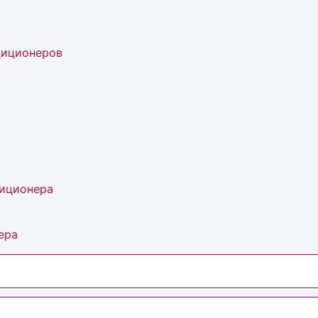
диционеров
диционера
ера