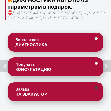
ДИАГНОСТИКА АВТО по 43
🔥
параметрам в подарок
.
⛔
Диагностика ходовой в подарок при ремонте
в нашем техцентре «Ваг Автосервис».
Бесплатная
ДИАГНОСТИКА
Получить
КОНСУЛЬТАЦИЮ
Заявка
НА ЭВАКУАТОР