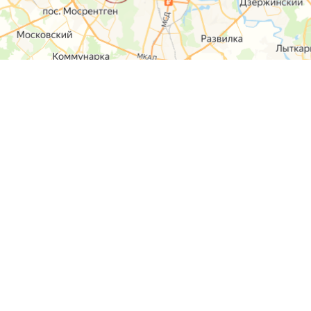
О компании
Контакты
Отзывы
Прайс на услуги
Наверх
Карта сайта
Москва,
Ремонт шкода
Севастопольский
Пр-т 95а стр 2
Ремонт Ауди
Удальцова, 60
Ремонт
корп.2
Фольксваген