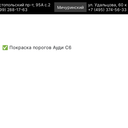
топольский пр-т, 95А с.2
ул. Удальцова, 60 к
Мичуринский
99) 288-17-63
+7 (495) 374-56-33
✅ Покраска порогов Ауди С6