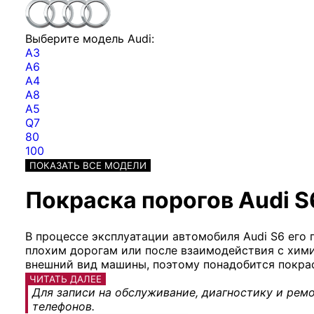
Выберите модель Audi:
A3
A6
A4
A8
A5
Q7
80
100
ПОКАЗАТЬ ВСЕ МОДЕЛИ
Покраска порогов Audi S
В процессе эксплуатации автомобиля Audi S6 его 
плохим дорогам или после взаимодействия с хими
внешний вид машины, поэтому понадобится покраск
ЧИТАТЬ ДАЛЕЕ
Для записи на обслуживание, диагностику и ремо
телефонов.