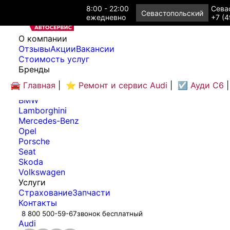
8:00 - 22:00
Севас
Севастопольский
ежедневно
+7 (4
O компании
Отзывы
Акции
Вакансии
Cтоимость услуг
Бренды
Audi
🚘 Главная
|
⭐ Ремонт и сервис Audi
|
☑️ Ауди С6
|
Bentley
BMW
Lamborghini
Mercedes-Benz
Opel
Porsche
Seat
Skoda
Volkswagen
Услуги
Страхование
Запчасти
Контакты
8 800 500-59-67
звонок бесплатный
Audi