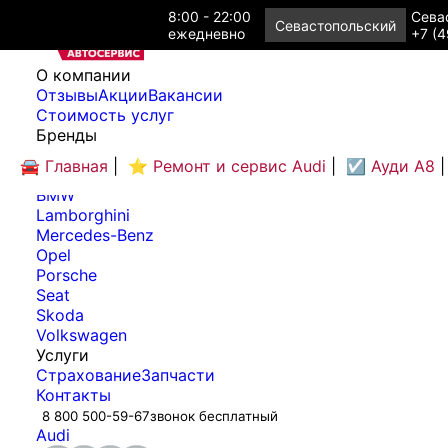
8:00 - 22:00
Севас
Севастопольский
ежедневно
+7 (4
O компании
Отзывы
Акции
Вакансии
Cтоимость услуг
Бренды
Audi
🚘 Главная
|
⭐ Ремонт и сервис Audi
|
☑️ Ауди А8
|
Bentley
BMW
Lamborghini
Mercedes-Benz
Opel
Porsche
Seat
Skoda
Volkswagen
Услуги
Страхование
Запчасти
Контакты
8 800 500-59-67
звонок бесплатный
Audi