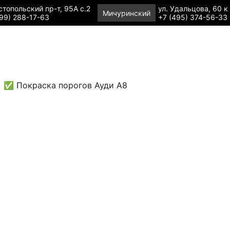
топольский пр-т, 95А с.2
ул. Удальцова, 60 к
Мичуринский
99) 288-17-63
+7 (495) 374-56-33
✅ Покраска порогов Ауди А8