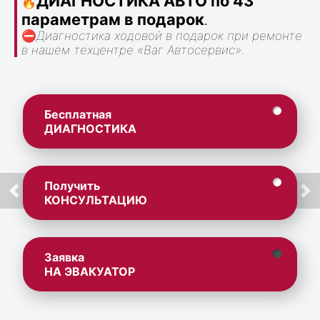
ДИАГНОСТИКА АВТО по 43
🔥
параметрам в подарок
.
⛔
Диагностика ходовой в подарок при ремонте
в нашем техцентре «Ваг Автосервис».
Бесплатная
ДИАГНОСТИКА
Получить
КОНСУЛЬТАЦИЮ
Заявка
НА ЭВАКУАТОР