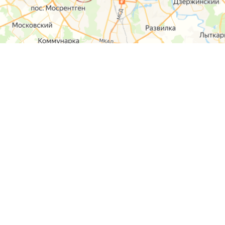
О компании
Контакты
Отзывы
Прайс на услуги
Наверх
Карта сайта
Москва,
Ремонт шкода
Севастопольский
Пр-т 95а стр 2
Ремонт Ауди
Удальцова, 60
Ремонт
корп.2
Фольксваген