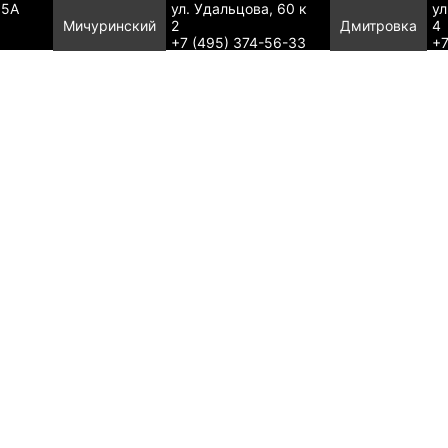
95А
ул. Удальцова, 60 к
ул
Мичуринский
2
Дмитровка
4
+7 (495) 374-56-33
+7