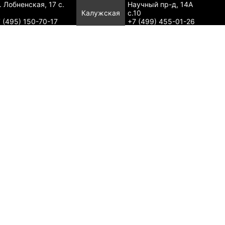
. Лобненская, 17 с.
Научный пр-д, 14А
Калужская
с.10
 (495) 150-70-17
+7 (499) 455-01-26