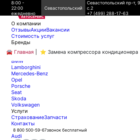
8:00 -
Севастопольский пр-т, 
22:00
Севастопольский
с.2
ежедневно
+7 (499) 288-17-63
O компании
Отзывы
Акции
Вакансии
Cтоимость услуг
Бренды
Audi
🚘 Главная
|
⭐ Замена компрессора кондиционера
Bentley
BMW
Lamborghini
Mercedes-Benz
Opel
Porsche
Seat
Skoda
Volkswagen
Услуги
Страхование
Запчасти
Контакты
8 800 500-59-67
звонок бесплатный
Audi