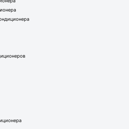
ионера
ионера
ондиционера
диционеров
диционера