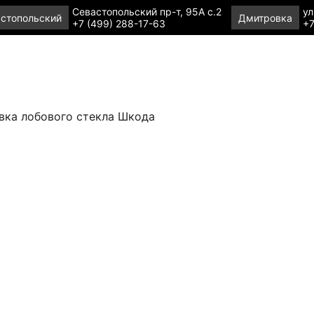
Севастопольский пр-т, 95А с.2
ул
стопольский
Дмитровка
+7 (499) 288-17-63
+7
ка лобового стекла Шкода