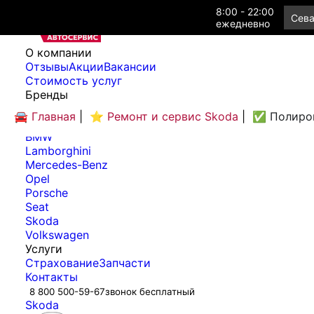
8:00 - 22:00
Сева
ежедневно
O компании
Отзывы
Акции
Вакансии
Cтоимость услуг
Бренды
Audi
🚘 Главная
|
⭐ Ремонт и сервис Skoda
|
✅ Полиров
Bentley
BMW
Lamborghini
Mercedes-Benz
Opel
Porsche
Seat
Skoda
Volkswagen
Услуги
Страхование
Запчасти
Контакты
8 800 500-59-67
звонок бесплатный
Skoda