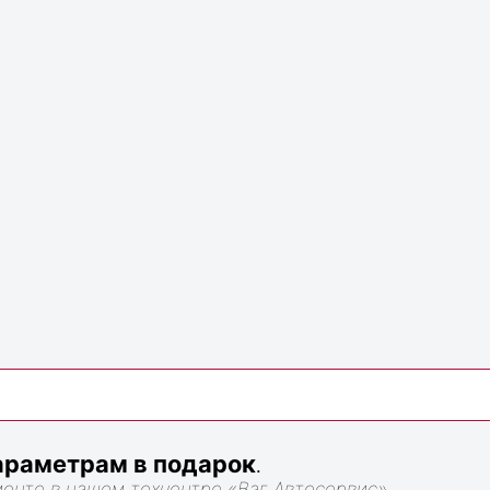
раметрам в подарок
.
монте в нашем техцентре «Ваг Автосервис».