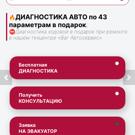
ДИАГНОСТИКА АВТО по 43
🔥
параметрам в подарок
.
⛔
Диагностика ходовой в подарок при ремонте
в нашем техцентре «Ваг Автосервис».
Бесплатная
ДИАГНОСТИКА
Получить
КОНСУЛЬТАЦИЮ
Заявка
НА ЭВАКУАТОР