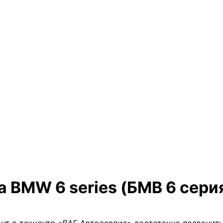
 BMW 6 series (БМВ 6 сери
нт в техцентр «ВАГ Автосервис» достаточно позвонить