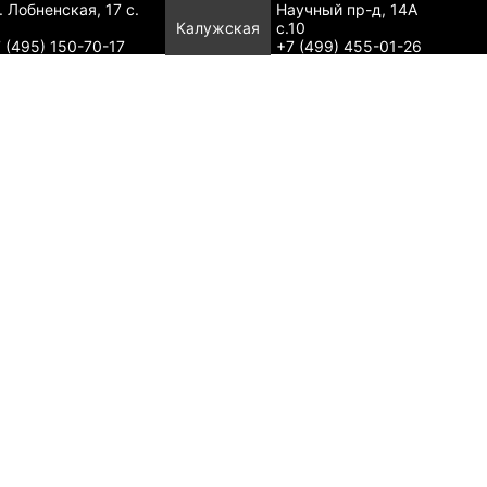
. Лобненская, 17 с.
Научный пр-д, 14А
Калужская
с.10
 (495) 150-70-17
+7 (499) 455-01-26