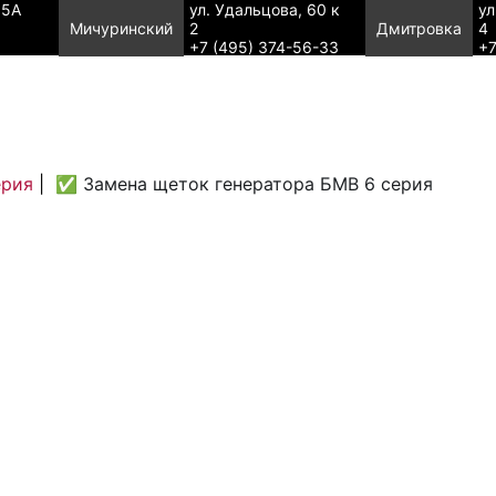
95А
ул. Удальцова, 60 к
ул
Мичуринский
2
Дмитровка
4
+7 (495) 374-56-33
+7
ерия
|
✅ Замена щеток генератора БМВ 6 серия