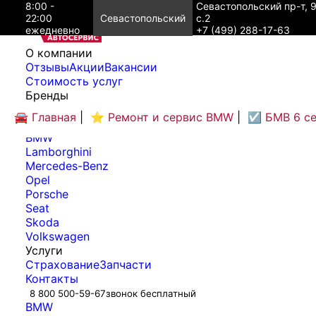
8:00 -
Севастопольский пр-т, 
22:00
Севастопольский
с.2
ежедневно
+7 (499) 288-17-63
O компании
Отзывы
Акции
Вакансии
Cтоимость услуг
Бренды
Audi
🚘 Главная
|
⭐ Ремонт и сервис BMW
|
☑️ БМВ 6 с
Bentley
BMW
Lamborghini
Mercedes-Benz
Opel
Porsche
Seat
Skoda
Volkswagen
Услуги
Страхование
Запчасти
Контакты
8 800 500-59-67
звонок бесплатный
BMW