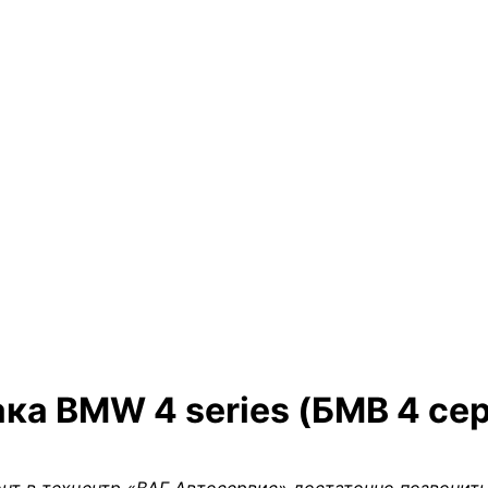
ка BMW 4 series (БМВ 4 се
нт в техцентр «ВАГ Автосервис» достаточно позвонить