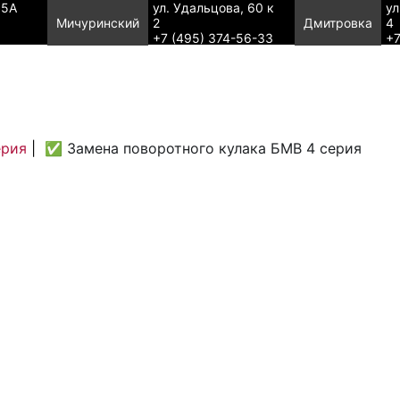
95А
ул. Удальцова, 60 к
ул
Мичуринский
2
Дмитровка
4
+7 (495) 374-56-33
+7
ерия
|
✅ Замена поворотного кулака БМВ 4 серия