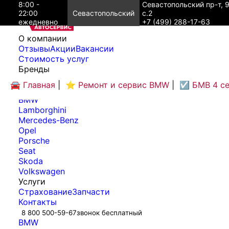
8:00 -
Севастопольский пр-т, 
22:00
Севастопольский
с.2
ежедневно
+7 (499) 288-17-63
O компании
Отзывы
Акции
Вакансии
Cтоимость услуг
Бренды
Audi
🚘 Главная
|
⭐ Ремонт и сервис BMW
|
☑️ БМВ 4 с
Bentley
BMW
Lamborghini
Mercedes-Benz
Opel
Porsche
Seat
Skoda
Volkswagen
Услуги
Страхование
Запчасти
Контакты
8 800 500-59-67
звонок бесплатный
BMW