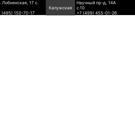
. Лобненская, 17 с.
Научный пр-д, 14А
Калужская
с.10
 (495) 150-70-17
+7 (499) 455-01-26