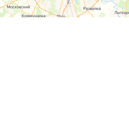
О компании
Контакты
Отзывы
Прайс на услуги
Наверх
Карта сайта
Москва,
Ремонт шкода
Севастопольский
Пр-т 95а стр 2
Ремонт Ауди
Удальцова, 60
Ремонт
корп.2
Фольксваген
ул. Лобненская