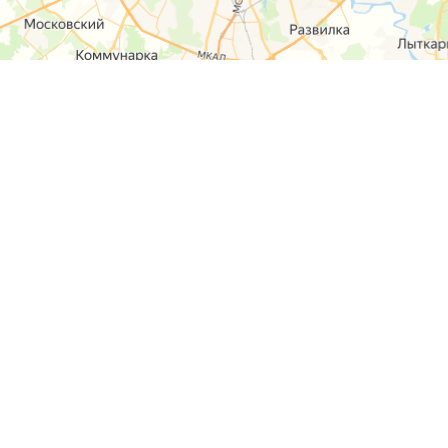
О компании
Контакты
Отзывы
Прайс на услуги
Наверх
Карта сайта
Москва,
Ремонт шкода
Севастопольский
Пр-т 95а стр 2
Ремонт Ауди
Удальцова, 60
Ремонт
корп.2
Фольксваген
ул. Лобненская