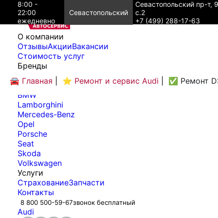
8:00 -
Севастопольский пр-т, 
22:00
Севастопольский
с.2
ежедневно
+7 (499) 288-17-63
O компании
Отзывы
Акции
Вакансии
Cтоимость услуг
Бренды
Audi
🚘 Главная
|
⭐ Ремонт и сервис Audi
|
✅ Ремонт D
Bentley
BMW
Lamborghini
Mercedes-Benz
Opel
Porsche
Seat
Skoda
Volkswagen
Услуги
Страхование
Запчасти
Контакты
8 800 500-59-67
звонок бесплатный
Audi