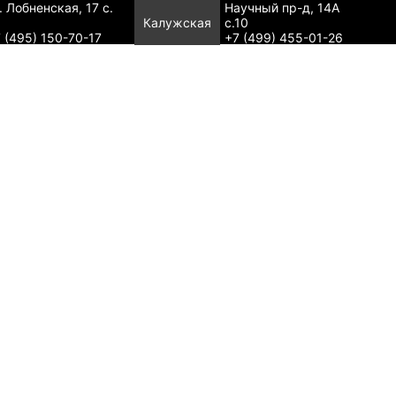
. Лобненская, 17 с.
Научный пр-д, 14А
Калужская
с.10
 (495) 150-70-17
+7 (499) 455-01-26