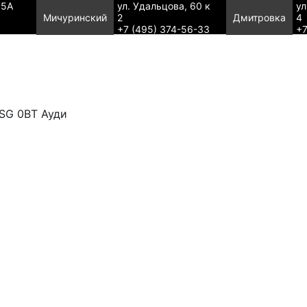
95А
ул. Удальцова, 60 к
ул
Мичуринский
2
Дмитровка
4
+7 (495) 374-56-33
+7
SG 0BT Ауди