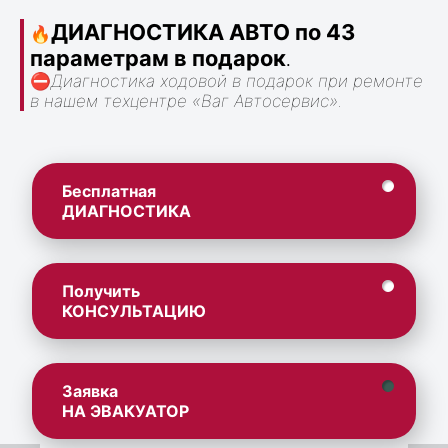
ДИАГНОСТИКА АВТО по 43
🔥
параметрам в подарок
.
⛔
Диагностика ходовой в подарок при ремонте
в нашем техцентре «Ваг Автосервис».
Бесплатная
ДИАГНОСТИКА
Получить
КОНСУЛЬТАЦИЮ
Заявка
НА ЭВАКУАТОР