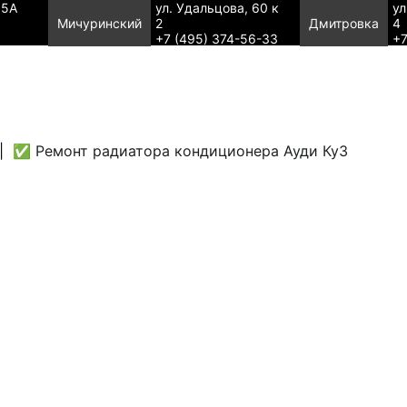
95А
ул. Удальцова, 60 к
ул
Мичуринский
2
Дмитровка
4
+7 (495) 374-56-33
+7
|
✅ Ремонт радиатора кондиционера Ауди Ку3