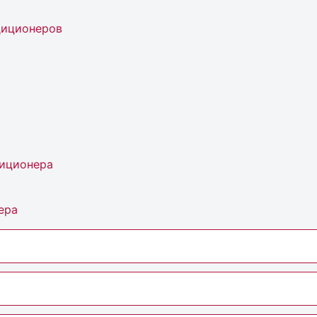
диционеров
диционера
ера