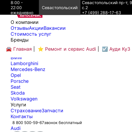
8:00 -
Севастопольский пр-т, 
22:00
Севастопольский
с.2
ежедневно
+7 (499) 288-17-63
O компании
Отзывы
Акции
Вакансии
Cтоимость услуг
Бренды
Audi
🚘 Главная
|
⭐ Ремонт и сервис Audi
|
☑️ Ауди Ку3
Bentley
BMW
Lamborghini
Mercedes-Benz
Opel
Porsche
Seat
Skoda
Volkswagen
Услуги
Страхование
Запчасти
Контакты
8 800 500-59-67
звонок бесплатный
Audi