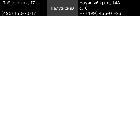
. Лобненская, 17 с.
Научный пр-д, 14А
Калужская
с.10
 (495) 150-70-17
+7 (499) 455-01-26