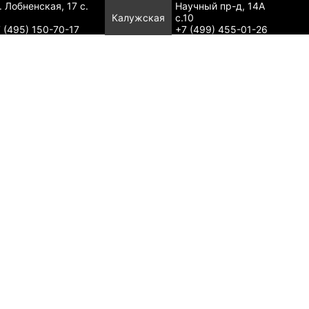
. Лобненская, 17 с.
Научный пр-д, 14А
Калужская
с.10
 (495) 150-70-17
+7 (499) 455-01-26