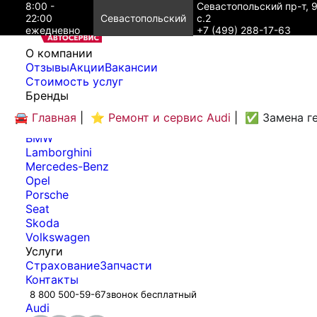
8:00 -
Севастопольский пр-т, 
22:00
Севастопольский
с.2
ежедневно
+7 (499) 288-17-63
O компании
Отзывы
Акции
Вакансии
Cтоимость услуг
Бренды
Audi
🚘 Главная
|
⭐ Ремонт и сервис Audi
|
✅ Замена ге
Bentley
BMW
Lamborghini
Mercedes-Benz
Opel
Porsche
Seat
Skoda
Volkswagen
Услуги
Страхование
Запчасти
Контакты
8 800 500-59-67
звонок бесплатный
Audi