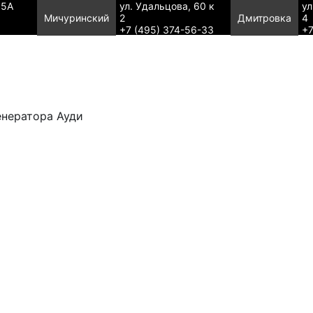
95А
ул. Удальцова, 60 к
ул
Мичуринский
2
Дмитровка
4
+7 (495) 374-56-33
+7
нератора Ауди