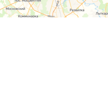
О компании
Контакты
Отзывы
Прайс на услуги
Наверх
Карта сайта
Москва,
Ремонт шкода
Севастопольский
Пр-т 95а стр 2
Ремонт Ауди
Удальцова, 60
Ремонт
корп.2
Фольксваген