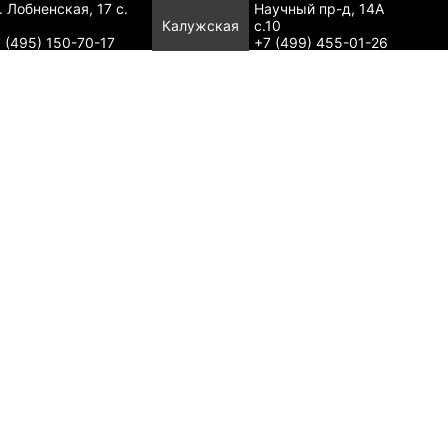
. Лобненская, 17 с.
Научный пр-д, 14А
Калужская
с.10
 (495) 150-70-17
+7 (499) 455-01-26