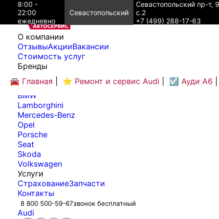
8:00 -
Севастопольский пр-т, 
22:00
Севастопольский
с.2
ежедневно
+7 (499) 288-17-63
O компании
Отзывы
Акции
Вакансии
Cтоимость услуг
Бренды
Audi
🚘 Главная
|
⭐ Ремонт и сервис Audi
|
☑️ Ауди А6
|
Bentley
BMW
Lamborghini
Mercedes-Benz
Opel
Porsche
Seat
Skoda
Volkswagen
Услуги
Страхование
Запчасти
Контакты
8 800 500-59-67
звонок бесплатный
Audi