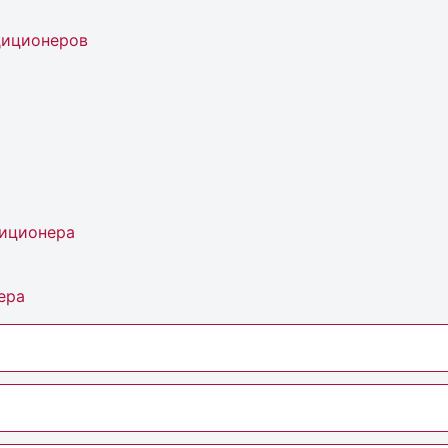
диционеров
диционера
ера