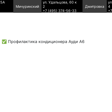
95А
ул. Удальцова, 60 к
ул
Мичуринский
2
Дмитровка
4
+7 (495) 374-56-33
+7
✅ Профилактика кондиционера Ауди А6