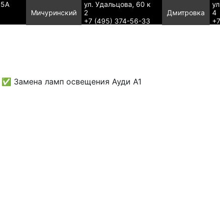
95А
ул. Удальцова, 60 к
ул
Мичуринский
2
Дмитровка
4
+7 (495) 374-56-33
+7
✅ Замена ламп освещения Ауди А1