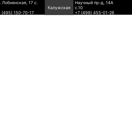
. Лобненская, 17 с.
Научный пр-д, 14А
Калужская
с.10
 (495) 150-70-17
+7 (499) 455-01-26