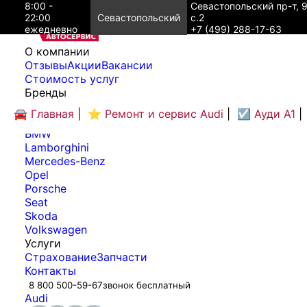
8:00 -
Севастопольский пр-т, 
22:00
Севастопольский
с.2
ежедневно
+7 (499) 288-17-63
O компании
Отзывы
Акции
Вакансии
Cтоимость услуг
Бренды
Audi
🚘 Главная
|
⭐ Ремонт и сервис Audi
|
☑️ Ауди А1
|
Bentley
BMW
Lamborghini
Mercedes-Benz
Opel
Porsche
Seat
Skoda
Volkswagen
Услуги
Страхование
Запчасти
Контакты
8 800 500-59-67
звонок бесплатный
Audi