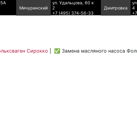
95А
ул. Удальцова, 60 к
ул
Мичуринский
2
Дмитровка
4
+7 (495) 374-56-33
+7
ольксваген Сирокко
|
✅ Замена масляного насоса Фол