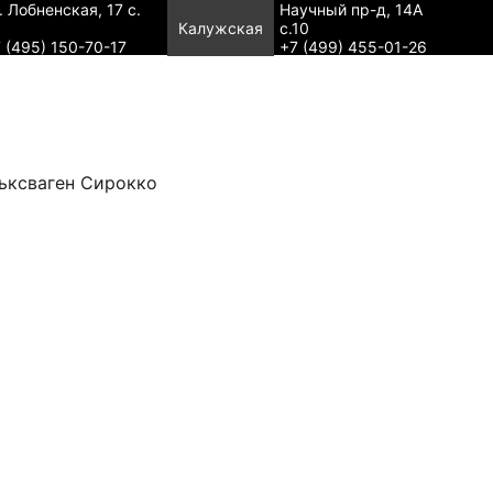
. Лобненская, 17 с.
Научный пр-д, 14А
Калужская
с.10
 (495) 150-70-17
+7 (499) 455-01-26
ьксваген Сирокко