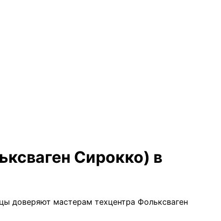
ьксваген Сирокко) в
ьцы доверяют мастерам техцентра Фольксваген