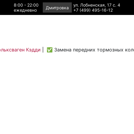
8:00 - 22:00
ул. Лобненская, 17 с. 4
Дмитровка
ежедневно
+7 (499) 495-16-12
ольксваген Кэдди
|
✅ Замена передних тормозных кол