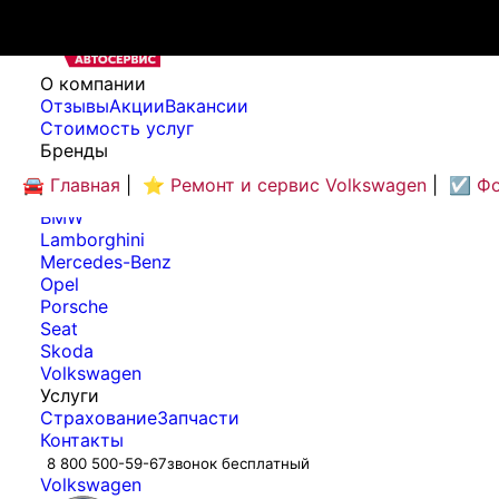
O компании
Отзывы
Акции
Вакансии
Cтоимость услуг
Бренды
Audi
🚘 Главная
|
⭐ Ремонт и сервис Volkswagen
|
☑️ Ф
Bentley
BMW
Lamborghini
Mercedes-Benz
Opel
Porsche
Seat
Skoda
Volkswagen
Услуги
Страхование
Запчасти
Контакты
8 800 500-59-67
звонок бесплатный
Volkswagen