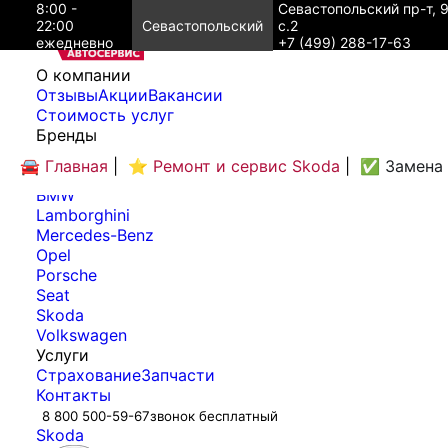
8:00 -
Севастопольский пр-т, 
22:00
Севастопольский
с.2
ежедневно
+7 (499) 288-17-63
O компании
Отзывы
Акции
Вакансии
Cтоимость услуг
Бренды
Audi
🚘 Главная
|
⭐ Ремонт и сервис Skoda
|
✅ Замена 
Bentley
BMW
Lamborghini
Mercedes-Benz
Opel
Porsche
Seat
Skoda
Volkswagen
Услуги
Страхование
Запчасти
Контакты
8 800 500-59-67
звонок бесплатный
Skoda