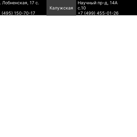
. Лобненская, 17 с.
Научный пр-д, 14А
Калужская
с.10
 (495) 150-70-17
+7 (499) 455-01-26