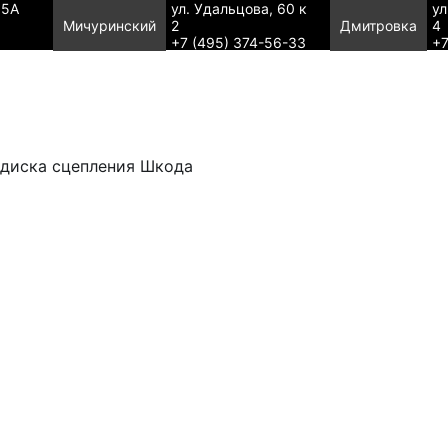
95А
ул. Удальцова, 60 к
ул
Мичуринский
2
Дмитровка
4
+7 (495) 374-56-33
+7
диска сцепления Шкода