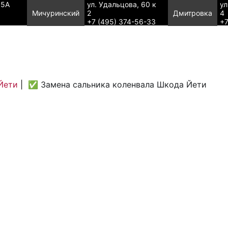
95А
ул. Удальцова, 60 к
ул
Мичуринский
2
Дмитровка
4
+7 (495) 374-56-33
+7
Йети
|
✅ Замена сальника коленвала Шкода Йети