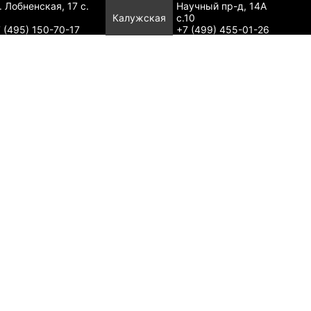
. Лобненская, 17 с.
Научный пр-д, 14А
Калужская
с.10
 (495) 150-70-17
+7 (499) 455-01-26