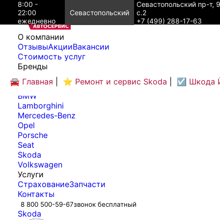
8:00 -
Севастопольский пр-т, 
22:00
Севастопольский
с.2
ежедневно
+7 (499) 288-17-63
O компании
Отзывы
Акции
Вакансии
Cтоимость услуг
Бренды
Audi
🚘 Главная
|
⭐ Ремонт и сервис Skoda
|
☑️ Шкода 
Bentley
BMW
Lamborghini
Mercedes-Benz
Opel
Porsche
Seat
Skoda
Volkswagen
Услуги
Страхование
Запчасти
Контакты
8 800 500-59-67
звонок бесплатный
Skoda