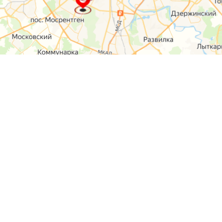
О компании
Контакты
Отзывы
Прайс на услуги
Наверх
Карта сайта
Москва,
Ремонт шкода
Севастопольский
Пр-т 95а стр 2
Ремонт Ауди
Удальцова, 60