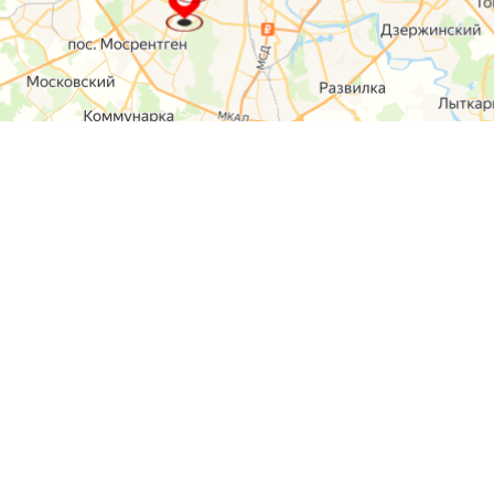
О компании
Контакты
Отзывы
Прайс на услуги
Наверх
Карта сайта
Москва,
Ремонт шкода
Севастопольский
Пр-т 95а стр 2
Ремонт Ауди
Удальцова, 60