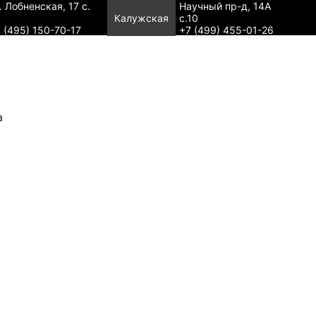
. Лобненская, 17 с.
Научный пр-д, 14А
Калужская
с.10
 (495) 150-70-17
+7 (499) 455-01-26
а