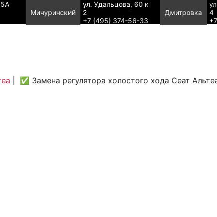
95А
ул. Удальцова, 60 к
ул
Мичуринский
2
Дмитровка
4
+7 (495) 374-56-33
+7
теа
|
✅ Замена регулятора холостого хода Сеат Альте