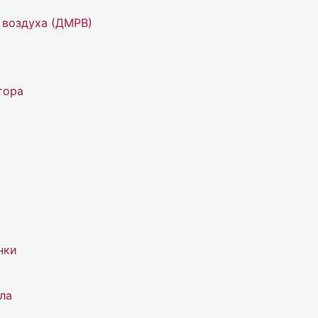
 воздуха (ДМРВ)
тора
нки
ла