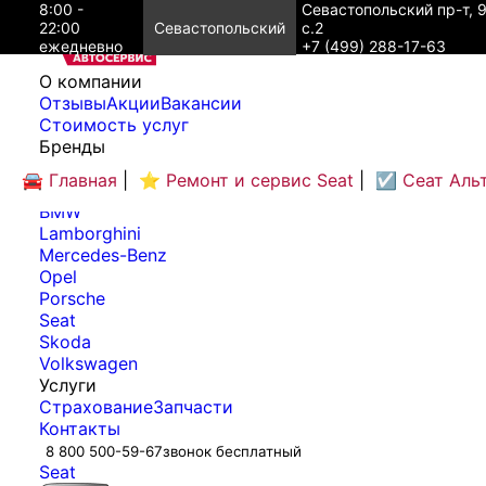
8:00 -
Севастопольский пр-т, 
22:00
Севастопольский
с.2
ежедневно
+7 (499) 288-17-63
O компании
Отзывы
Акции
Вакансии
Cтоимость услуг
Бренды
Audi
🚘 Главная
|
⭐ Ремонт и сервис Seat
|
☑️ Сеат Аль
Bentley
BMW
Lamborghini
Mercedes-Benz
Opel
Porsche
Seat
Skoda
Volkswagen
Услуги
Страхование
Запчасти
Контакты
8 800 500-59-67
звонок бесплатный
Seat