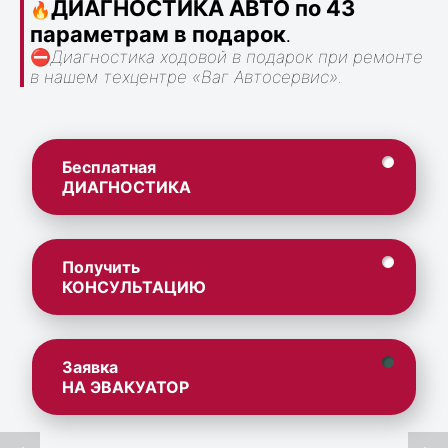
ДИАГНОСТИКА АВТО по 43
🔥
параметрам в подарок
.
⛔
Диагностика ходовой в подарок при ремонте
в нашем техцентре «Ваг Автосервис».
Бесплатная
ДИАГНОСТИКА
Получить
КОНСУЛЬТАЦИЮ
Заявка
НА ЭВАКУАТОР