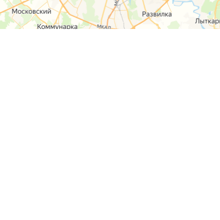
О компании
Контакты
Отзывы
Прайс на услуги
Наверх
Карта сайта
Москва,
Ремонт шкода
Севастопольский
Пр-т 95а стр 2
Ремонт Ауди
Удальцова, 60
Ремонт
корп.2
Фольксваген
ул. Лобненская