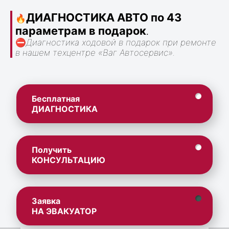
ДИАГНОСТИКА АВТО по 43
🔥
параметрам в подарок
.
⛔
Диагностика ходовой в подарок при ремонте
в нашем техцентре «Ваг Автосервис».
Бесплатная
ДИАГНОСТИКА
Получить
КОНСУЛЬТАЦИЮ
Заявка
НА ЭВАКУАТОР