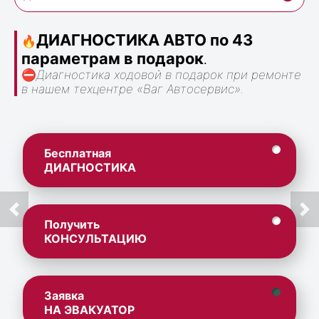
ДИАГНОСТИКА АВТО по 43
🔥
параметрам в подарок
.
⛔
Диагностика ходовой в подарок при ремонте
в нашем техцентре «Ваг Автосервис».
Бесплатная
ДИАГНОСТИКА
Получить
КОНСУЛЬТАЦИЮ
Заявка
НА ЭВАКУАТОР