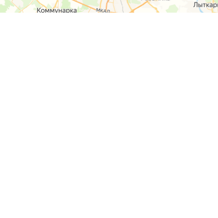
О компании
Контакты
Отзывы
Прайс на услуги
Наверх
Карта сайта
Москва,
Ремонт шкода
Севастопольский
Пр-т 95а стр 2
Ремонт Ауди
Удальцова, 60
Ремонт
корп.2
Фольксваген
ул. Лобненская
д.17 стр.4