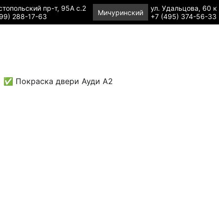
топольский пр-т, 95А с.2
ул. Удальцова, 60 к
Мичуринский
99) 288-17-63
+7 (495) 374-56-33
✅ Покраска двери Ауди А2