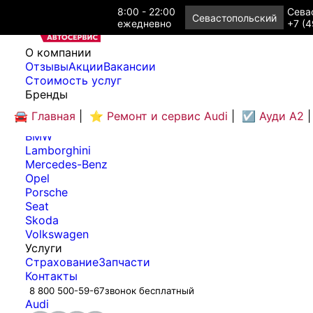
8:00 - 22:00
Севас
Севастопольский
ежедневно
+7 (4
O компании
Отзывы
Акции
Вакансии
Cтоимость услуг
Бренды
Audi
🚘 Главная
|
⭐ Ремонт и сервис Audi
|
☑️ Ауди А2
|
Bentley
BMW
Lamborghini
Mercedes-Benz
Opel
Porsche
Seat
Skoda
Volkswagen
Услуги
Страхование
Запчасти
Контакты
8 800 500-59-67
звонок бесплатный
Audi