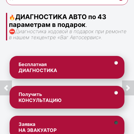
ДИАГНОСТИКА АВТО по 43
🔥
параметрам в подарок
.
⛔
Диагностика ходовой в подарок при ремонте
в нашем техцентре «Ваг Автосервис».
Бесплатная
ДИАГНОСТИКА
Получить
КОНСУЛЬТАЦИЮ
Заявка
НА ЭВАКУАТОР