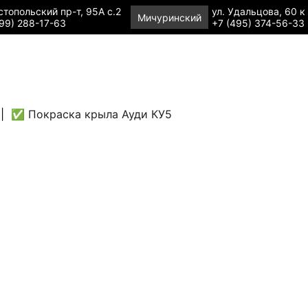
топольский пр-т, 95А с.2
ул. Удальцова, 60 к
Мичуринский
99) 288-17-63
+7 (495) 374-56-33
|
✅ Покраска крыла Ауди КУ5