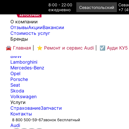
8:00 - 22:00
Севас
Севастопольский
ежедневно
+7 (4
O компании
Отзывы
Акции
Вакансии
Cтоимость услуг
Бренды
Audi
🚘 Главная
|
⭐ Ремонт и сервис Audi
|
☑️ Ауди КУ5
Bentley
BMW
Lamborghini
Mercedes-Benz
Opel
Porsche
Seat
Skoda
Volkswagen
Услуги
Страхование
Запчасти
Контакты
8 800 500-59-67
звонок бесплатный
Audi