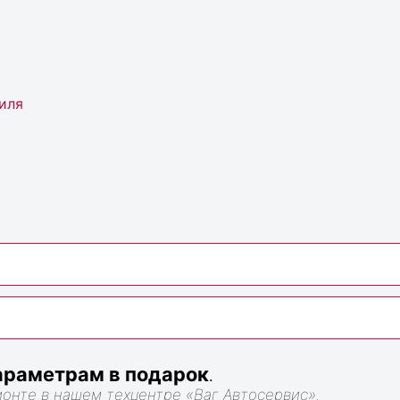
иля
раметрам в подарок
.
монте в нашем техцентре «Ваг Автосервис».