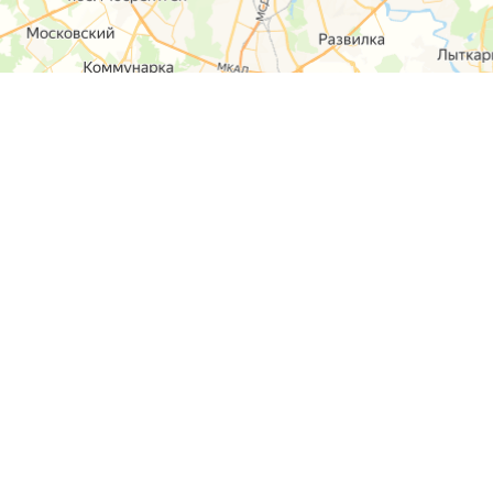
О компании
Контакты
Отзывы
Прайс на услуги
Наверх
Карта сайта
Москва,
Ремонт шкода
Севастопольский
Пр-т 95а стр 2
Ремонт Ауди
Удальцова, 60
Ремонт
корп.2
Фольксваген
ул. Лобненская