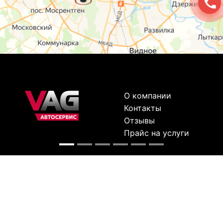
О компании
Контакты
Отзывы
Прайс на услуги
Наверх
Карта сайта
Москва,
Ремонт шкода
Севастопольский
Пр-т 95а стр 2
Ремонт Ауди
ул. Лобненская
Ремонт
д.17 стр.4