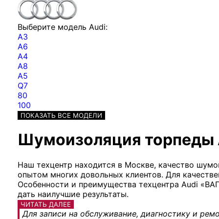
Выберите модель Audi:
A3
A6
A4
A8
A5
Q7
80
100
ПОКАЗАТЬ ВСЕ МОДЕЛИ
Шумоизоляция торпеды A
Наш техцентр находится в Москве, качество шумо
опытом многих довольных клиентов. Для качеств
Особенности и преимущества техцентра Audi «ВАГ
дать наилучшие результаты.
ЧИТАТЬ ДАЛЕЕ
Для записи на обслуживание, диагностику и ремо