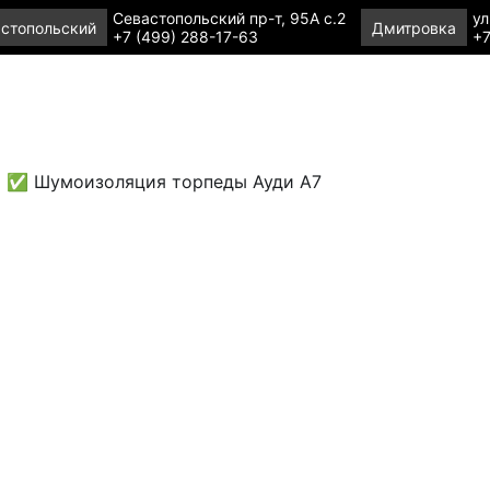
Севастопольский пр-т, 95А с.2
ул
стопольский
Дмитровка
+7 (499) 288-17-63
+7
✅ Шумоизоляция торпеды Ауди А7