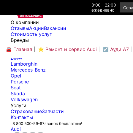
8:00 - 22:00
Сева
ежедневно
O компании
Отзывы
Акции
Вакансии
Cтоимость услуг
Бренды
Audi
🚘 Главная
|
⭐ Ремонт и сервис Audi
|
☑️ Ауди А7
|
Bentley
BMW
Lamborghini
Mercedes-Benz
Opel
Porsche
Seat
Skoda
Volkswagen
Услуги
Страхование
Запчасти
Контакты
8 800 500-59-67
звонок бесплатный
Audi