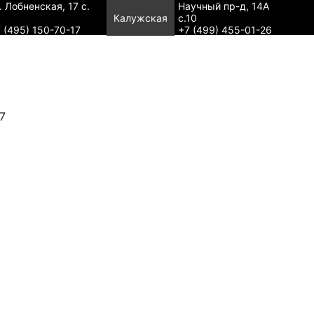
. Лобненская, 17 с.
Научный пр-д, 14А
Калужская
с.10
 (495) 150-70-17
+7 (499) 455-01-26
7