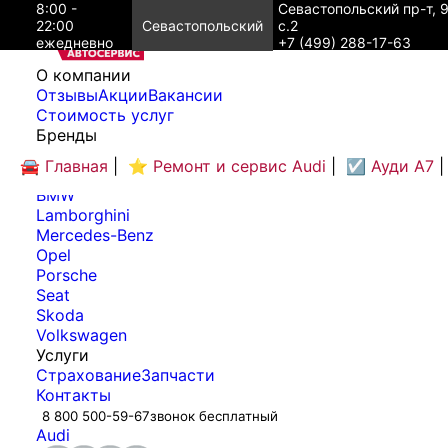
8:00 -
Севастопольский пр-т, 
22:00
Севастопольский
с.2
ежедневно
+7 (499) 288-17-63
O компании
Отзывы
Акции
Вакансии
Cтоимость услуг
Бренды
Audi
🚘 Главная
|
⭐ Ремонт и сервис Audi
|
☑️ Ауди А7
|
Bentley
BMW
Lamborghini
Mercedes-Benz
Opel
Porsche
Seat
Skoda
Volkswagen
Услуги
Страхование
Запчасти
Контакты
8 800 500-59-67
звонок бесплатный
Audi