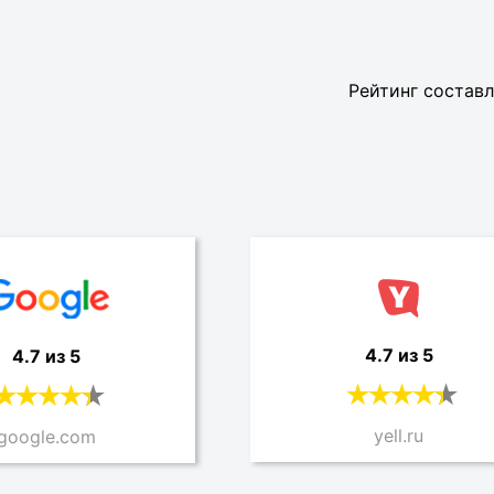
Рейтинг составл
4.7 из 5
4.7 из 5
yell.ru
google.com