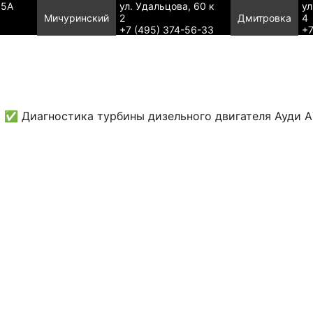
95А
ул. Удальцова, 60 к
ул
Мичуринский
2
Дмитровка
4
+7 (495) 374-56-33
+7
✅ Диагностика турбины дизельного двигателя Ауди А