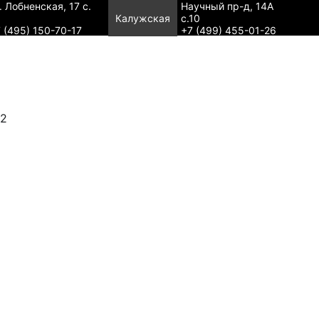
. Лобненская, 17 с.
Научный пр-д, 14А
Калужская
с.10
 (495) 150-70-17
+7 (499) 455-01-26
А2