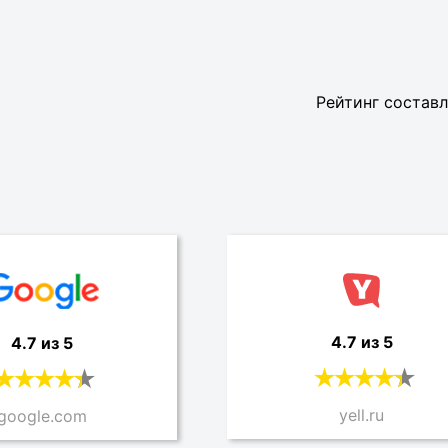
Рейтинг составл
4.7 из 5
4.7 из 5
yell.ru
google.com