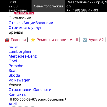
8:00 -
Севастопольский пр-т, 
22:00
Севастопольский
с.2
ежедневно
+7 (499) 288-17-63
O компании
Отзывы
Акции
Вакансии
Cтоимость услуг
Бренды
Audi
🚘 Главная
|
⭐ Ремонт и сервис Audi
|
☑️ Ауди А2
|
Bentley
BMW
Lamborghini
Mercedes-Benz
Opel
Porsche
Seat
Skoda
Volkswagen
Услуги
Страхование
Запчасти
Контакты
8 800 500-59-67
звонок бесплатный
Audi