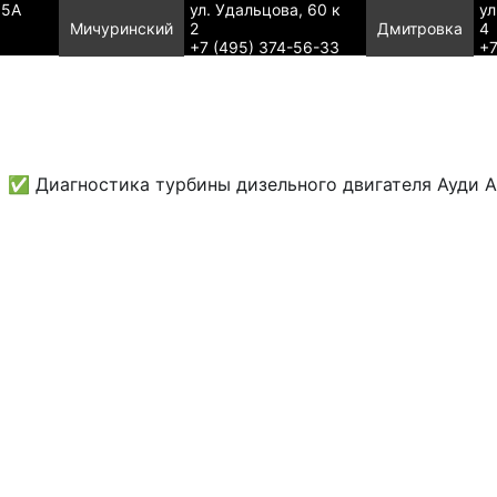
95А
ул. Удальцова, 60 к
ул
Мичуринский
2
Дмитровка
4
+7 (495) 374-56-33
+7
✅ Диагностика турбины дизельного двигателя Ауди 