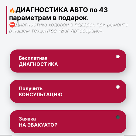
ДИАГНОСТИКА АВТО по 43
🔥
параметрам в подарок
.
⛔
Диагностика ходовой в подарок при ремонте
в нашем техцентре «Ваг Автосервис».
Бесплатная
ДИАГНОСТИКА
Получить
КОНСУЛЬТАЦИЮ
Заявка
НА ЭВАКУАТОР